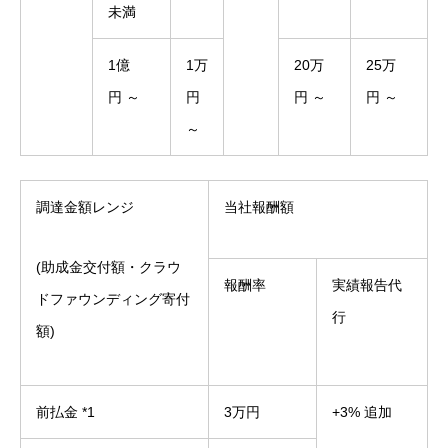
未満
1億
1万
20万
25万
円 ～
円
円 ～
円 ～
～
調達金額レンジ
当社報酬額
(助成金交付額・クラウ
報酬率
実績報告代
ドファウンディング寄付
行
額)
前払金 *1
3万円
+3% 追加