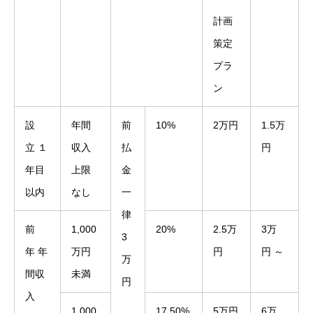
計画
策定
プラ
ン
設
年間
前
10%
2万円
1.5万
立 １
収入
払
円
年目
上限
金
以内
なし
一
律
前
1,000
20%
2.5万
3万
3
年 年
万円
円
円 ～
万
間収
未満
円
入
1,000
17.50%
5万円
6万