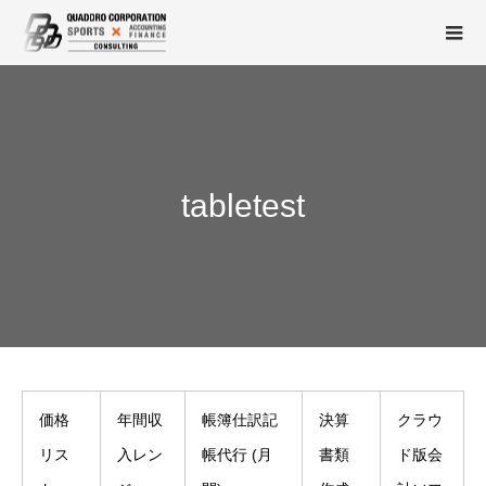
tabletest
価格
年間収
帳簿仕訳記
決算
クラウ
リス
入レン
帳代行 (月
書類
ド版会