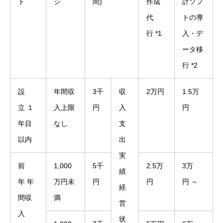
ト
ジ
間)
作成
計ソフ
代
トの導
行 *1
入・デ
ータ移
行 *2
設
年間収
3千
収
2万円
1.5万
立 １
入上限
円
入
円
年目
なし
支
以内
出
実
前
1,000
5千
2.5万
3万
績
年 年
万円未
円
円
円 ～
経
間収
満
営
入
状