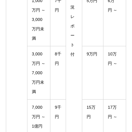
1,000
7千
5万円
6万
況
万円 ～
円
円 ～
レ
3,000
ポ
万円未
ー
満
ト
3,000
8千
9万円
10万
付
万円 ～
円
円 ～
7,000
万円未
満
7,000
9千
15万
17万
万円 ～
円
円
円 ～
1億円