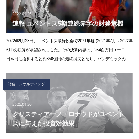
2022.09.25
速報 ユベントス5期連続赤字の財務危機
2022年9月23日、ユベントス取締役会で2021年度 (2021年7月～2022年
6月)の決算が承認されました。その決算内容は、254百万円ユーロ、
日本円に換算すると約350億円の最終損失となり、パンデミックの影
響を受けた前年度の過去最大赤字（209百万ユーロ）を大幅に超える
結
財務コンサルティング
2021.09.20
クリスティアーノ・ロナウドがユベント
スに与えた投資対効果