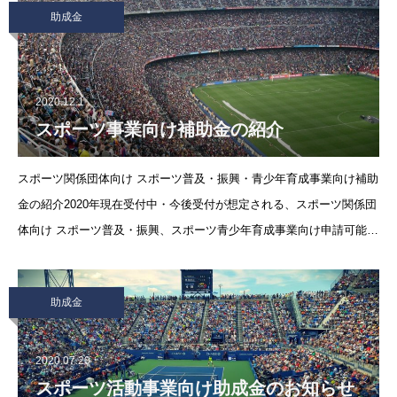
助成金
2020.12.1
スポーツ事業向け補助金の紹介
スポーツ関係団体向け スポーツ普及・振興・青少年育成事業向け補助
金の紹介2020年現在受付中・今後受付が想定される、スポーツ関係団
体向け スポーツ普及・振興、スポーツ青少年育成事業向け申請可能な
補助金を紹介いたします。助成団体最大補助額 (補助率)
助成金
2020.07.20
スポーツ活動事業向け助成金のお知らせ