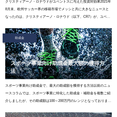
クリスティアーノ・ロナウドがユベントスに与えた投資対効果2021年
8月末、欧州サッカー界の移籍市場でメッシと共に大きなニュースと
なったのは、クリスティアーノ・ロナウド（以下、CR7）が、ユベン
トスからかつて在籍していたマンチェスター・ユナイテッド（以下、
マンU）への移籍でした
助成金
2021.01.1
スポーツ事業向け助成金最大額の獲得方
法
スポーツ事業向け助成金で、最大の助成額を獲得する方法以前のニュ
ースコラムでは、スポーツ事業に特化した助成金・補助金を複数ご紹
介しましたが、その助成額は100～200万円のレンジとなっておりま
す。今回取り上げる助成金制度はスポーツくじを財源とした制度で、
最大2億円まで対象になる