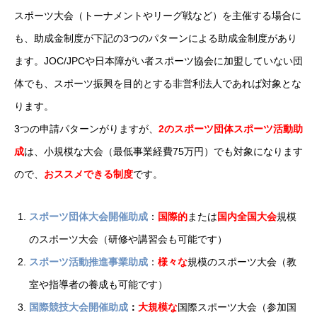
スポーツ大会（トーナメントやリーグ戦など）を主催する場合に
も、助成金制度が下記の3つのパターンによる助成金制度があり
ます。JOC/JPCや日本障がい者スポーツ協会に加盟していない団
体でも、スポーツ振興を目的とする非営利法人であれば対象とな
ります。
3つの申請パターンがりますが、
2のスポーツ団体スポーツ活動助
成
は、小規模な大会（最低事業経費75万円）でも対象になります
ので、
おススメできる制度
です。
スポーツ団体大会開催助成
：
国際的
または
国内全国大会
規模
のスポーツ大会（研修や講習会も可能です）
スポーツ活動推進事業助成
：
様々な
規模のスポーツ大会（教
室や指導者の養成も可能です）
国際競技大会開催助成
：
大規模な
国際スポーツ大会（参加国