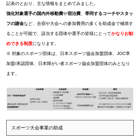
記表のとおり、主な情報をまとめてみました。
強化対象選手の国内外移動費
や
宿泊費
、
帯同するコーチやスタッ
フの謝金
など、合宿や大会への参加費用の多くを助成金で補填す
ることが可能で、該当する団体や選手の皆様にとって
かなりお勧
めできる制度
になります。
※ 対象のスポーツ団体は、日本スポーツ協会加盟団体、JOC準
加盟/承認団体、日本障がい者スポーツ協会加盟団体のみとなり
ます。
スポーツ大会事業の助成