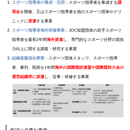
スポーツ指導者の養成・活用
：スポーツ指導者を養成する
講
習会
を開催、又はスポーツ指導者を他のスポーツ団体やクリ
ニックに
派遣
する事業
スポーツ指導者海外研修事業
：JOC加盟団体の若手スポーツ
指導者を最長2年間
海外派遣
し、専門的なスポーツ分野の競技
力向上に関する調査・研究する事業
組織基盤強化事業
：スポーツ団体スタッフ、スポーツ指導
者、審判、医師を1年間
海外の国際競技連盟や国際競技大会の
運営組織等に派遣
し、従事・研修する事業