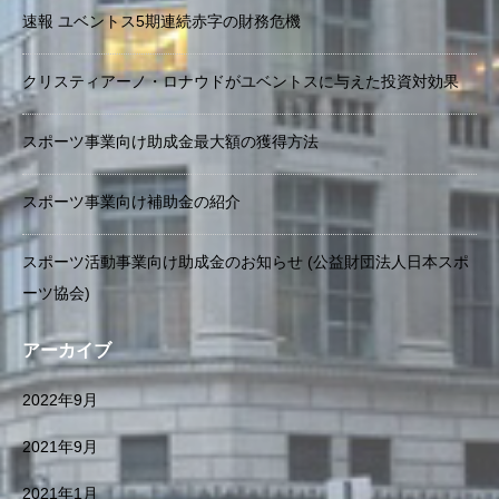
速報 ユベントス5期連続赤字の財務危機
クリスティアーノ・ロナウドがユベントスに与えた投資対効果
スポーツ事業向け助成金最大額の獲得方法
スポーツ事業向け補助金の紹介
スポーツ活動事業向け助成金のお知らせ (公益財団法人日本スポ
ーツ協会)
アーカイブ
2022年9月
2021年9月
2021年1月