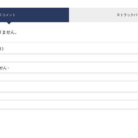
0 コメント
0 トラックバ
りません。
 )
せん -