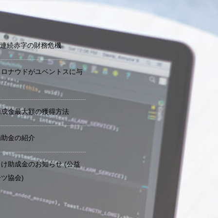
期連続赤字の財務危機
・ロナウドがユベントスに与
助成金最大額の獲得方法
補助金の紹介
け助成金のお知らせ (公益
ツ協会)