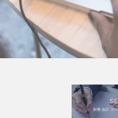
SE
財務 会計 コ