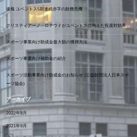
速報 ユベントス5期連続赤字の財務危機
クリスティアーノ・ロナウドがユベントスに与えた投資対効果
スポーツ事業向け助成金最大額の獲得方法
スポーツ事業向け補助金の紹介
スポーツ活動事業向け助成金のお知らせ (公益財団法人日本スポ
ーツ協会)
アーカイブ
2022年9月
2021年9月