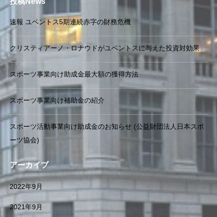
投稿News
速報 ユベントス5期連続赤字の財務危機
クリスティアーノ・ロナウドがユベントスに与えた投資対効果
スポーツ事業向け助成金最大額の獲得方法
スポーツ事業向け補助金の紹介
スポーツ活動事業向け助成金のお知らせ (公益財団法人日本スポ
ーツ協会)
アーカイブ
2022年9月
2021年9月