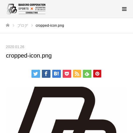
ブログ
cropped-icon.png
ホーム
2020.01.26
cropped-icon.png