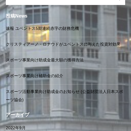
投稿News
速報 ユベントス5期連続赤字の財務危機
クリスティアーノ・ロナウドがユベントスに与えた投資対効果
スポーツ事業向け助成金最大額の獲得方法
スポーツ事業向け補助金の紹介
スポーツ活動事業向け助成金のお知らせ (公益財団法人日本スポ
ーツ協会)
アーカイブ
2022年9月