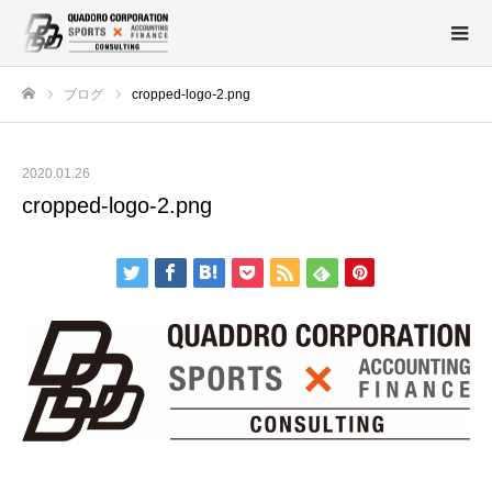
ブログ
cropped-logo-2.png
ホーム
2020.01.26
cropped-logo-2.png