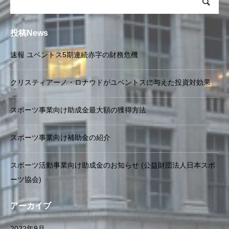
投稿News
速報 ユベントス5期連続赤字の財務危機
クリスティアーノ・ロナウドがユベントスに与えた投資対効果
スポーツ事業向け助成金最大額の獲得方法
スポーツ事業向け補助金の紹介
スポーツ活動事業向け助成金のお知らせ (公益財団法人日本スポ
ーツ協会)
アーカイブ
2022年9月