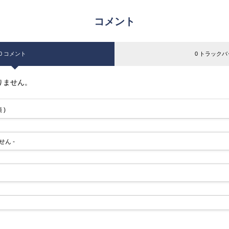
コメント
0 コメント
0 トラックバ
りません。
 )
せん -