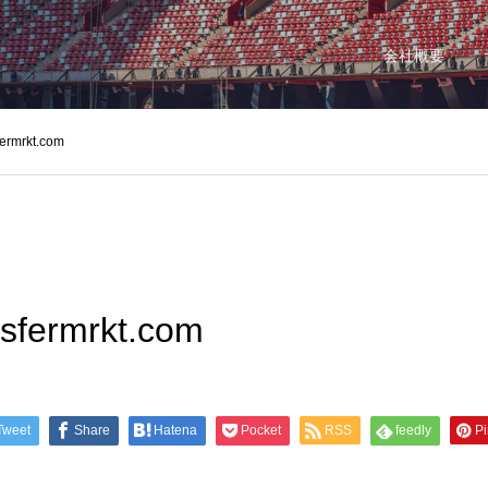
会社概要
fermrkt.com
nsfermrkt.com
Tweet
Share
Hatena
Pocket
RSS
feedly
Pi