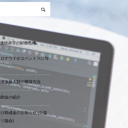
期連続赤字の財務危機
・ロナウドがユベントスに与
助成金最大額の獲得方法
補助金の紹介
け助成金のお知らせ (公益
ツ協会)