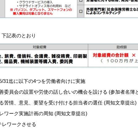
：下記表のとおり
/5/31迄に以下の4つを労働者向けに実施
善委員会の設置や労使の話し合いの機会を設ける (参加者名簿と
る苦情、意見、要望を受け付ける担当者の選任 (周知文章提出)
レワーク実施計画の周知 (周知文章提出)
テレワークさせる