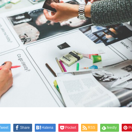
Tweet
Share
Hatena
Pocket
RSS
feedly
Pi