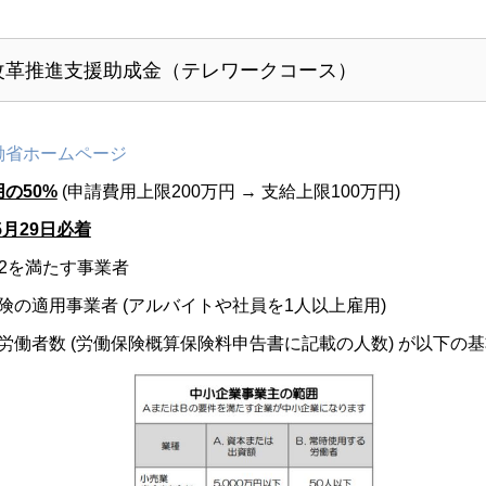
き方改革推進支援助成金（テレワークコース）
働省ホームページ
の50%
(申請費用上限200万円 → 支給上限100万円)
年5月29日必着
2を満たす事業者
険の適用事業者 (アルバイトや社員を1人以上雇用)
労働者数 (労働保険概算保険料申告書に記載の人数) が以下の