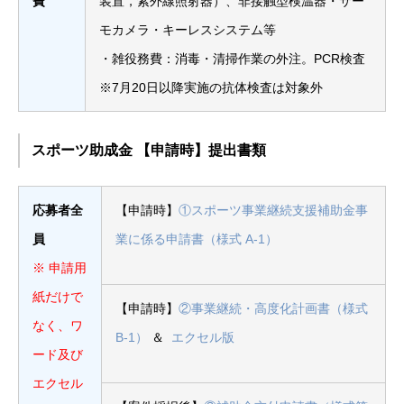
費
装置，紫外線照射器）、非接触型検温器・サー
モカメラ・キーレスシステム等
・雑役務費：消毒・清掃作業の外注。PCR検査
※7月20日以降実施の抗体検査は対象外
スポーツ助成金 【申請時】提出書類
応募者全
【申請時】
①スポーツ事業継続支援補助金事
員
業に係る申請書（様式 A-1）
※ 申請用
紙だけで
【申請時】
②事業継続・高度化計画書（様式
なく、ワ
B-1）
＆
エクセル版
ード及び
エクセル