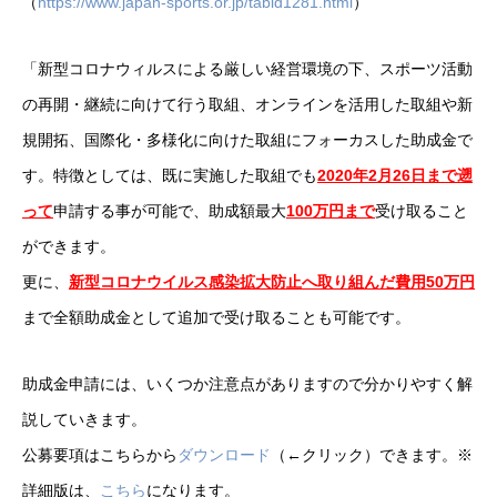
（
https://www.japan-sports.or.jp/tabid1281.html
）
「新型コロナウィルスによる厳しい経営環境の下、スポーツ活動
の再開・継続に向けて行う取組、オンラインを活用した取組や新
規開拓、国際化・多様化に向けた取組にフォーカスした助成金で
す。特徴としては、既に実施した取組でも
2020年2月26日まで遡
って
申請する事が可能で、助成額最大
100万円まで
受け取ること
ができます。
更に、
新型コロナウイルス感染拡大防止へ取り組んだ費用50万円
まで全額助成金として追加で受け取ることも可能です。
助成金申請には、いくつか注意点がありますので分かりやすく解
説していきます。
公募要項はこちらから
ダウンロード
（←クリック）できます。※
詳細版は、
こちら
になります。