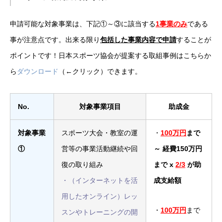
申請可能な対象事業は、下記①～③に該当する
1事業のみ
である
事が注意点です。出来る限り
包括した事業内容で申請
することが
ポイントです！日本スポーツ協会が提案する取組事例はこちらか
ら
ダウンロード
（←クリック）できます。
No.
対象事業項目
助成金
対象事業
スポーツ大会・教室の運
・
100万円
まで
①
営等の事業活動継続や回
～ 経費150万円
復の取り組み
まで x
2/3
が助
・（インターネットを活
成支給額
用したオンライン）レッ
・
100万円
まで
スンやトレーニングの開