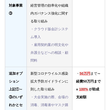
対象事業
経営管理の効率化や組織
③
内ガバナンス強化に関す
る取り組み
・クラウド版会計システ
ム導入
・雇用契約案の明文化や
弁護士などへの相談・顧
問料
追加オプ
新型コロナウイルス感染
・
50万円
まで
～
ション
拡大予防ガイドラインに
経費50万円まで
上記①～
則した取り組み
x
100%
が助成
③のいず
・大会実施の際、会場の
支給額
れかとセ
消毒、消毒液やマスク購