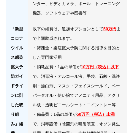
ンター、ビデオカメラ、ボール、トレーニング
機器、ソフトウェアや図書等
「新型
以下の経費は、追加オプションとして
50万円
ま
コロナ
で全額助成されます。
ウイル
・諸謝金：染症拡大予防に関する指導を目的と
ス感染
した専門家活用
拡大予
・消耗品費：1品の単価が
10万円（税込）以下
防ガイ
で、消毒液・アルコール液、手袋、石鹸・洗浄
ドライ
剤・漂白剤、マスク・フェイスシールド、ペー
ンに則
パータオル・使い捨てアメニティ用品、アクリ
した取
ル板・透明ビニールシート・コイントレー等
り組
・備品費：1品の単価が
50万円（税込）未満
み」経
で、消毒設備（除菌剤の噴射装置，オゾン発生