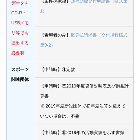
【案件採択後】
③補助金交付申請書（様式第
データを
1）
CD-R・
USBメモ
リ等でも
【希望者のみ】
概算払請求書（交付規程様式
提出する
第9-2）
必要有
スポーツ
【申請時】④定款
関連団体
【申請時】⑤2019年度貸借対照表及び損益計
算書
※ 2019年度新設団体で初年度決算を迎えて
いない場合は、不要
【申請時】⑥2019年の活動実績を示す書類