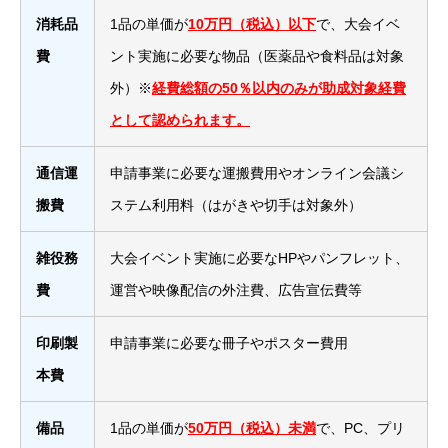
消耗品
1品の単価が
10万円（税込）以下
で、大会イベ
費
ント実施に必要な物品（医薬品や食料品は対象
外）※
経費総額の50％以内のみが助成対象経費
として認められます。
通信運
申請事業に必要な運搬費用やオンライン会議シ
搬費
ステム利用料（はがきや切手は対象外）
雑役務
大会イベント実施に必要なHPやパンフレット、
費
運営や映像配信の外注費、広告宣伝費等
印刷製
申請事業に必要な冊子やポスター費用
本費
備品
1品の単価が
50万円（税込）未満
で、PC、プリ