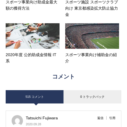
スポーツ事業向け助成金最大
スポーツ施設 スポーツクラブ
額の獲得方法
向け 東京都感染拡大防止協力
金
2020年度 公的助成金情報 IT
スポーツ事業向け補助金の紹
系
介
コメント
515 コメント
0 トラックバック
Tatsuichi Fujiwara
返信
引用
2020.09.28