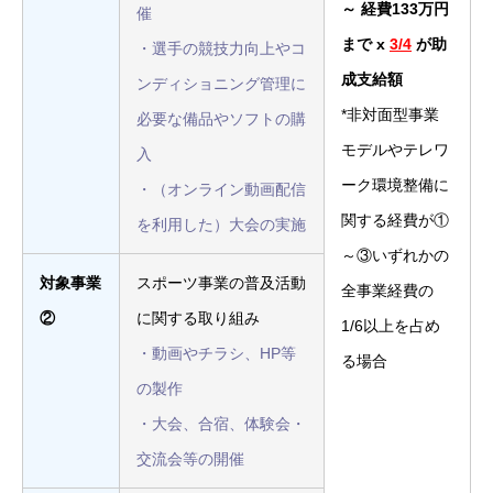
～ 経費133万円
催
まで x
3/4
が助
・選手の競技力向上やコ
成支給額
ンディショニング管理に
*非対面型事業
必要な備品やソフトの購
モデルやテレワ
入
ーク環境整備に
・（オンライン動画配信
関する経費が①
を利用した）大会の実施
～③いずれかの
対象事業
スポーツ事業の普及活動
全事業経費の
②
に関する取り組み
1/6以上を占め
・動画やチラシ、HP等
る場合
の製作
・大会、合宿、体験会・
交流会等の開催