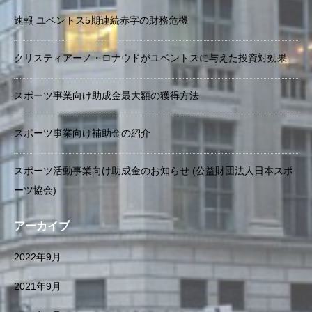
速報 ユベントス5期連続赤字の財務危機
クリスティアーノ・ロナウドがユベントスに与えた投資対効果
スポーツ事業向け助成金最大額の獲得方法
スポーツ事業向け補助金の紹介
スポーツ活動事業向け助成金のお知らせ (公益財団法人日本スポ
ーツ協会)
アーカイブ
2022年9月
2021年9月